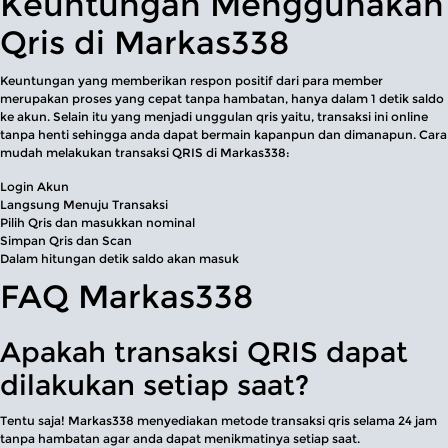
Keuntungan Menggunakan
Qris di Markas338
Keuntungan yang memberikan respon positif dari para member
merupakan proses yang cepat tanpa hambatan, hanya dalam 1 detik saldo
ke akun. Selain itu yang menjadi unggulan qris yaitu, transaksi ini online
tanpa henti sehingga anda dapat bermain kapanpun dan dimanapun. Cara
mudah melakukan transaksi QRIS di Markas338:
Login Akun
Langsung Menuju Transaksi
Pilih Qris dan masukkan nominal
Simpan Qris dan Scan
Dalam hitungan detik saldo akan masuk
FAQ Markas338
Apakah transaksi QRIS dapat
dilakukan setiap saat?
Tentu saja! Markas338 menyediakan metode transaksi qris selama 24 jam
tanpa hambatan agar anda dapat menikmatinya setiap saat.