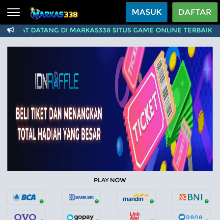
Beranda
MASUK
DAFTAR
ELAMAT DATANG DI MARKAS338 SITUS GAME ONLINE TERBAIK D
Sports
BARU
PROMO
Live Casino
BARU
IDNPoker
BARU
Slots
PROMO
IDNLIVE
BARU
Stream N Spin
Arcade
PROMO
Table Games
PLAY NOW
Lottery
BARU
PROMO
IDNRaffle