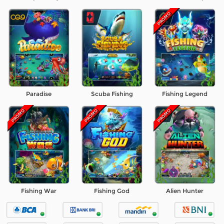
PROMO
Paradise
Scuba Fishing
Fishing Legend
PROMO
PROMO
PROMO
Fishing War
Fishing God
Alien Hunter