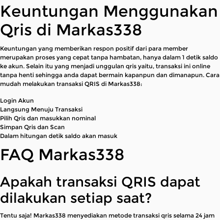
Keuntungan Menggunakan
Qris di Markas338
Keuntungan yang memberikan respon positif dari para member
merupakan proses yang cepat tanpa hambatan, hanya dalam 1 detik saldo
ke akun. Selain itu yang menjadi unggulan qris yaitu, transaksi ini online
tanpa henti sehingga anda dapat bermain kapanpun dan dimanapun. Cara
mudah melakukan transaksi QRIS di Markas338:
Login Akun
Langsung Menuju Transaksi
Pilih Qris dan masukkan nominal
Simpan Qris dan Scan
Dalam hitungan detik saldo akan masuk
FAQ Markas338
Apakah transaksi QRIS dapat
dilakukan setiap saat?
Tentu saja! Markas338 menyediakan metode transaksi qris selama 24 jam